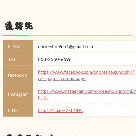
連絡先
E-Mail
onoresho.9no1@gmail.com
TEL
050-3550-8696
https://www.facebook.com/onoresho.kunoichi/?
facebook
ref=pages_you_manage
https://www.instagram.com/onoresho.kunoichi/?
Instagram
hl=ja
LINE
https://lin.ee/ZsLYJHC