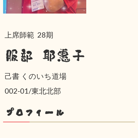
上席師範 28期
服部 耶惠子
己書 くのいち道場
002-01/東北北部
プロフィール