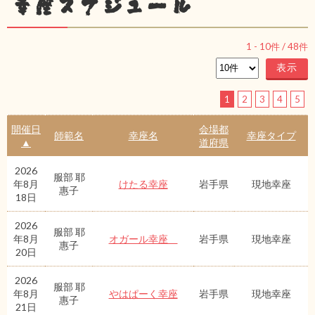
幸座スケジュール
1
-
10
件 /
48
件
1
2
3
4
5
開催日
会場都
師範名
幸座名
幸座タイプ
▲
道府県
2026
服部 耶
年8月
けたる幸座
岩手県
現地幸座
惠子
18日
2026
服部 耶
年8月
オガール幸座
岩手県
現地幸座
惠子
20日
2026
服部 耶
年8月
やはぱーく幸座
岩手県
現地幸座
惠子
21日