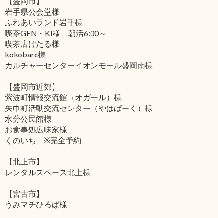
【盛岡市】
岩手県公会堂様
ふれあいランド岩手様
喫茶GEN・KI様 朝活6:00～
喫茶店けたる様
kokobare様
カルチャーセンターイオンモール盛岡南様
【盛岡市近郊】
紫波町情報交流館（オガール）様
矢巾町活動交流センター（やはぱーく）様
水分公民館様
お食事処広味家様
くのいち ※完全予約
【北上市】
レンタルスペース北上様
【宮古市】
うみマチひろば様