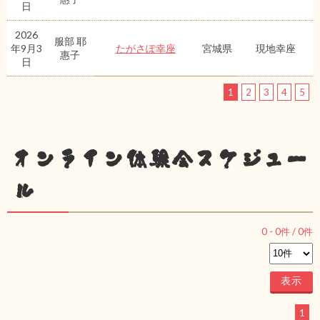
日
2026
服部 耶
年9月3
たがさぽ幸座
宮城県
現地幸座
惠子
日
1
2
3
4
5
オンライン体験会スケジュー
ル
0
-
0
件 /
0
件
1