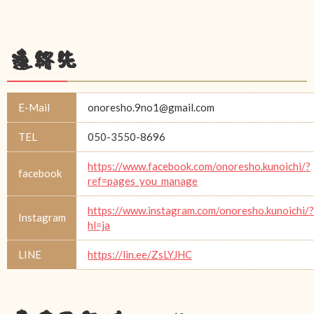
連絡先
E-Mail
onoresho.9no1@gmail.com
TEL
050-3550-8696
https://www.facebook.com/onoresho.kunoichi/?
facebook
ref=pages_you_manage
https://www.instagram.com/onoresho.kunoichi/?
Instagram
hl=ja
LINE
https://lin.ee/ZsLYJHC