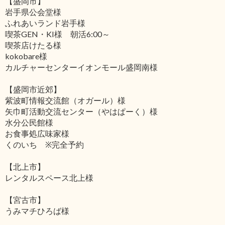
【盛岡市】
岩手県公会堂様
ふれあいランド岩手様
喫茶GEN・KI様 朝活6:00～
喫茶店けたる様
kokobare様
カルチャーセンターイオンモール盛岡南様
【盛岡市近郊】
紫波町情報交流館（オガール）様
矢巾町活動交流センター（やはぱーく）様
水分公民館様
お食事処広味家様
くのいち ※完全予約
【北上市】
レンタルスペース北上様
【宮古市】
うみマチひろば様