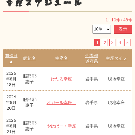
幸座スケジュール
1
-
10
件 /
48
件
1
2
3
4
5
開催日
会場都
師範名
幸座名
幸座タイプ
▲
道府県
2026
服部 耶
年8月
けたる幸座
岩手県
現地幸座
惠子
18日
2026
服部 耶
年8月
オガール幸座
岩手県
現地幸座
惠子
20日
2026
服部 耶
年8月
やはぱーく幸座
岩手県
現地幸座
惠子
21日