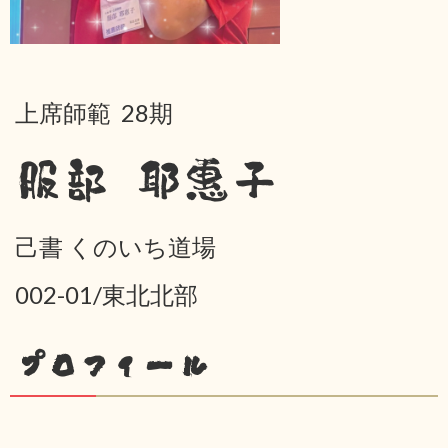
上席師範 28期
服部 耶惠子
己書 くのいち道場
002-01/東北北部
プロフィール