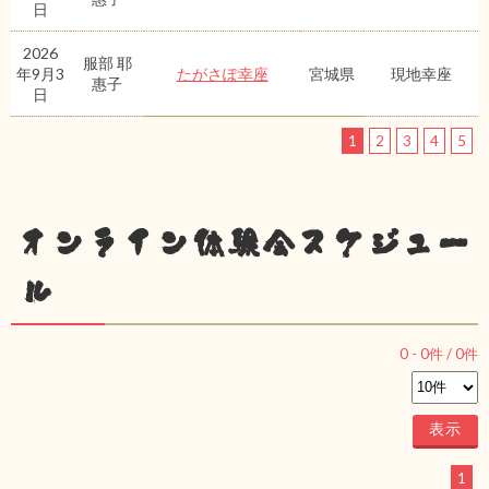
日
2026
服部 耶
年9月3
たがさぽ幸座
宮城県
現地幸座
惠子
日
1
2
3
4
5
オンライン体験会スケジュー
ル
0
-
0
件 /
0
件
1