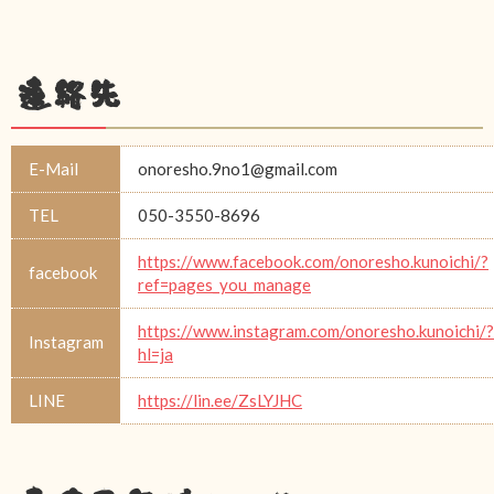
連絡先
E-Mail
onoresho.9no1@gmail.com
TEL
050-3550-8696
https://www.facebook.com/onoresho.kunoichi/?
facebook
ref=pages_you_manage
https://www.instagram.com/onoresho.kunoichi/?
Instagram
hl=ja
LINE
https://lin.ee/ZsLYJHC