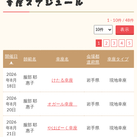
幸座スケジュール
1
-
10
件 /
48
件
1
2
3
4
5
開催日
会場都
師範名
幸座名
幸座タイプ
▲
道府県
2026
服部 耶
年8月
けたる幸座
岩手県
現地幸座
惠子
18日
2026
服部 耶
年8月
オガール幸座
岩手県
現地幸座
惠子
20日
2026
服部 耶
年8月
やはぱーく幸座
岩手県
現地幸座
惠子
21日