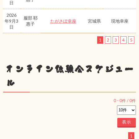
日
2026
服部 耶
年9月3
たがさぽ幸座
宮城県
現地幸座
惠子
日
1
2
3
4
5
オンライン体験会スケジュー
ル
0
-
0
件 /
0
件
1