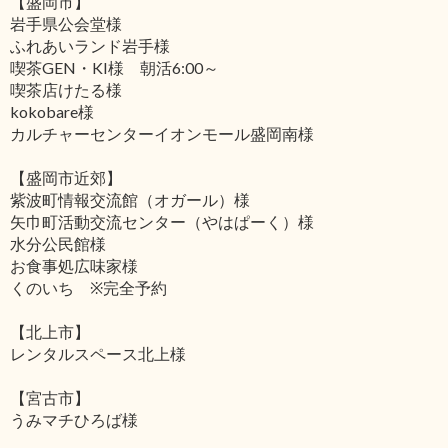
【盛岡市】
岩手県公会堂様
ふれあいランド岩手様
喫茶GEN・KI様 朝活6:00～
喫茶店けたる様
kokobare様
カルチャーセンターイオンモール盛岡南様
【盛岡市近郊】
紫波町情報交流館（オガール）様
矢巾町活動交流センター（やはぱーく）様
水分公民館様
お食事処広味家様
くのいち ※完全予約
【北上市】
レンタルスペース北上様
【宮古市】
うみマチひろば様