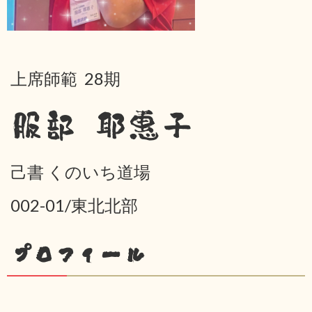
上席師範 28期
服部 耶惠子
己書 くのいち道場
002-01/東北北部
プロフィール