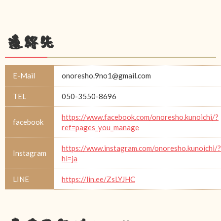
連絡先
E-Mail
onoresho.9no1@gmail.com
TEL
050-3550-8696
https://www.facebook.com/onoresho.kunoichi/?
facebook
ref=pages_you_manage
https://www.instagram.com/onoresho.kunoichi/?
Instagram
hl=ja
LINE
https://lin.ee/ZsLYJHC