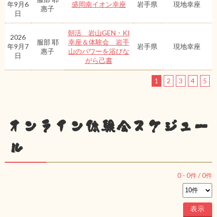
年9月6
盛岡南イオン幸座
岩手県
現地幸座
惠子
日
朝活 岩山GEN・KI
2026
服部 耶
幸座＆体験会 岩手
年9月7
岩手県
現地幸座
惠子
山のパワーを浴びな
日
がら己書
1
2
3
4
5
オンライン体験会スケジュー
ル
0
-
0
件 /
0
件