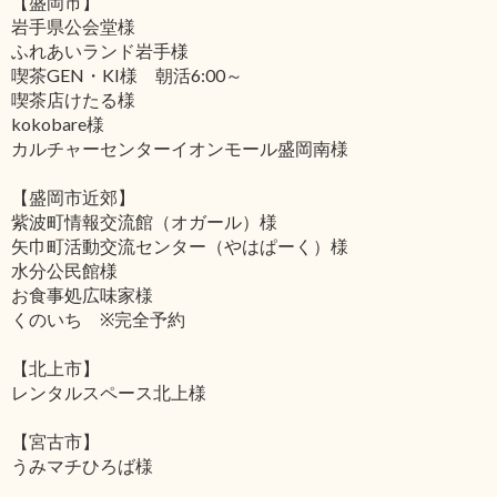
【盛岡市】
岩手県公会堂様
ふれあいランド岩手様
喫茶GEN・KI様 朝活6:00～
喫茶店けたる様
kokobare様
カルチャーセンターイオンモール盛岡南様
【盛岡市近郊】
紫波町情報交流館（オガール）様
矢巾町活動交流センター（やはぱーく）様
水分公民館様
お食事処広味家様
くのいち ※完全予約
【北上市】
レンタルスペース北上様
【宮古市】
うみマチひろば様