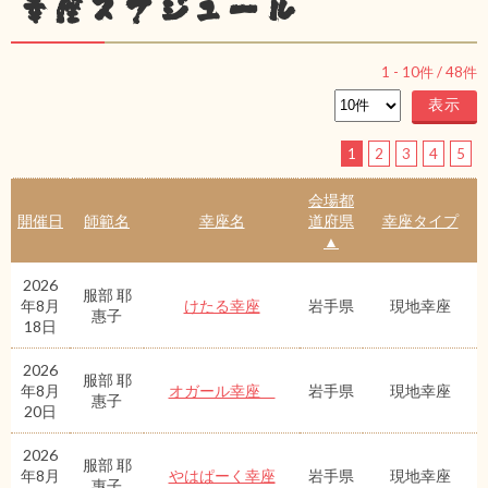
幸座スケジュール
1
-
10
件 /
48
件
1
2
3
4
5
会場都
開催日
師範名
幸座名
道府県
幸座タイプ
▲
2026
服部 耶
年8月
けたる幸座
岩手県
現地幸座
惠子
18日
2026
服部 耶
年8月
オガール幸座
岩手県
現地幸座
惠子
20日
2026
服部 耶
年8月
やはぱーく幸座
岩手県
現地幸座
惠子