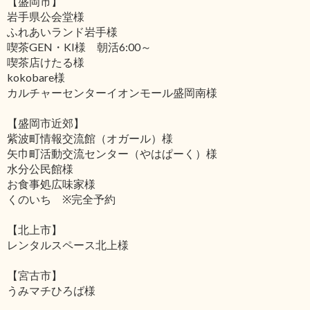
【盛岡市】
岩手県公会堂様
ふれあいランド岩手様
喫茶GEN・KI様 朝活6:00～
喫茶店けたる様
kokobare様
カルチャーセンターイオンモール盛岡南様
【盛岡市近郊】
紫波町情報交流館（オガール）様
矢巾町活動交流センター（やはぱーく）様
水分公民館様
お食事処広味家様
くのいち ※完全予約
【北上市】
レンタルスペース北上様
【宮古市】
うみマチひろば様