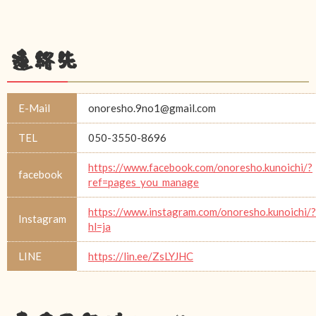
連絡先
E-Mail
onoresho.9no1@gmail.com
TEL
050-3550-8696
https://www.facebook.com/onoresho.kunoichi/?
facebook
ref=pages_you_manage
https://www.instagram.com/onoresho.kunoichi/?
Instagram
hl=ja
LINE
https://lin.ee/ZsLYJHC