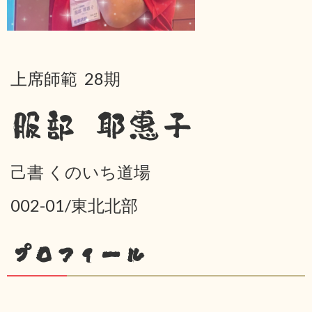
上席師範 28期
服部 耶惠子
己書 くのいち道場
002-01/東北北部
プロフィール