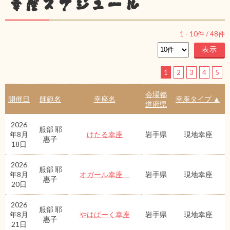
幸座スケジュール
1
-
10
件 /
48
件
1
2
3
4
5
会場都
開催日
師範名
幸座名
幸座タイプ ▲
道府県
2026
服部 耶
年8月
けたる幸座
岩手県
現地幸座
惠子
18日
2026
服部 耶
年8月
オガール幸座
岩手県
現地幸座
惠子
20日
2026
服部 耶
年8月
やはぱーく幸座
岩手県
現地幸座
惠子
21日