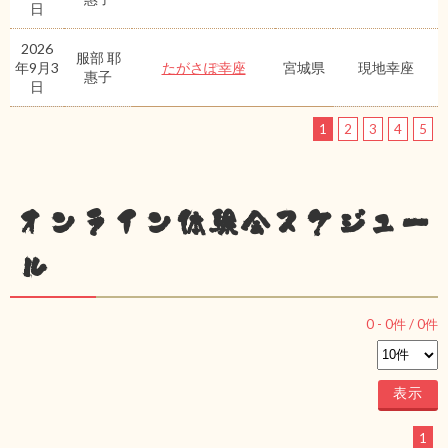
日
2026
服部 耶
年9月3
たがさぽ幸座
宮城県
現地幸座
惠子
日
1
2
3
4
5
オンライン体験会スケジュー
ル
0
-
0
件 /
0
件
1