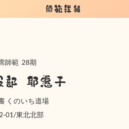
師範詳細
席師範 28期
服部 耶惠子
書 くのいち道場
02-01/東北北部