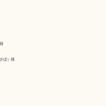
様
さぽ）様