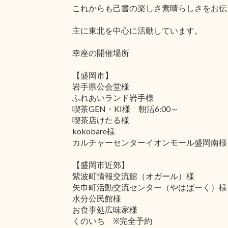
これからも己書の楽しさ素晴らしさをお伝
主に東北を中心に活動しています。
幸座の開催場所
【盛岡市】
岩手県公会堂様
ふれあいランド岩手様
喫茶GEN・KI様 朝活6:00～
喫茶店けたる様
kokobare様
カルチャーセンターイオンモール盛岡南様
【盛岡市近郊】
紫波町情報交流館（オガール）様
矢巾町活動交流センター（やはぱーく）様
水分公民館様
お食事処広味家様
くのいち ※完全予約