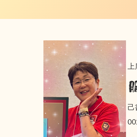
上
己
0