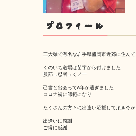
プロフィール
三大麺で有名な岩手県盛岡市近郊に住んで
くのいち道場は苗字から付けました
服部→忍者→くノ一
己書と出会って6年が過ぎました
コロナ禍に師範になり
たくさんの方々に出逢い応援して頂き今が
出逢いに感謝
ご縁に感謝