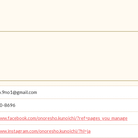
o.9no1@gmail.com
0-8696
www.facebook.com/onoresho.kunoichi/?ref=pages_you_manage
www.instagram.com/onoresho.kunoichi/?hl=ja