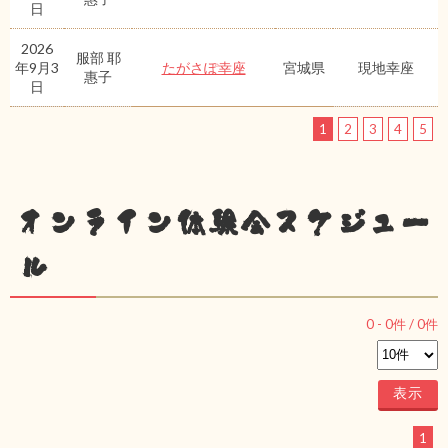
日
2026
服部 耶
年9月3
たがさぽ幸座
宮城県
現地幸座
惠子
日
1
2
3
4
5
オンライン体験会スケジュー
ル
0
-
0
件 /
0
件
1