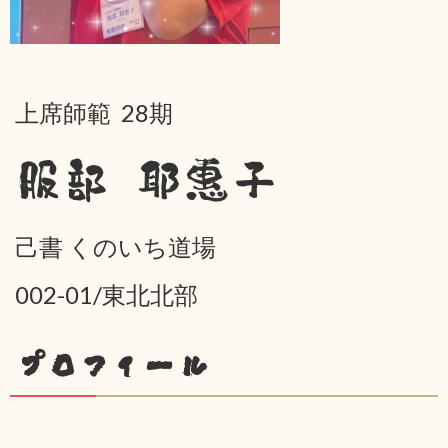
上席師範 28期
服部 耶惠子
己書 くのいち道場
002-01/東北北部
プロフィール