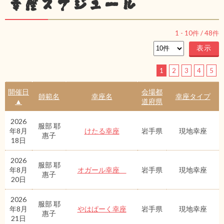
幸座スケジュール
1
-
10
件 /
48
件
1
2
3
4
5
開催日
会場都
師範名
幸座名
幸座タイプ
▲
道府県
2026
服部 耶
年8月
けたる幸座
岩手県
現地幸座
惠子
18日
2026
服部 耶
年8月
オガール幸座
岩手県
現地幸座
惠子
20日
2026
服部 耶
年8月
やはぱーく幸座
岩手県
現地幸座
惠子
21日