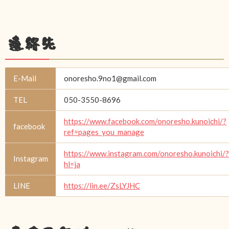
連絡先
E-Mail
onoresho.9no1@gmail.com
TEL
050-3550-8696
https://www.facebook.com/onoresho.kunoichi/?
facebook
ref=pages_you_manage
https://www.instagram.com/onoresho.kunoichi/?
Instagram
hl=ja
LINE
https://lin.ee/ZsLYJHC