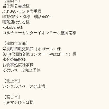
【盛岡市】
岩手県公会堂様
ふれあいランド岩手様
喫茶GEN・KI様 朝活6:00～
喫茶店けたる様
kokobare様
カルチャーセンターイオンモール盛岡南様
【盛岡市近郊】
紫波町情報交流館（オガール）様
矢巾町活動交流センター（やはぱーく）様
水分公民館様
お食事処広味家様
くのいち ※完全予約
【北上市】
レンタルスペース北上様
【宮古市】
うみマチひろば様