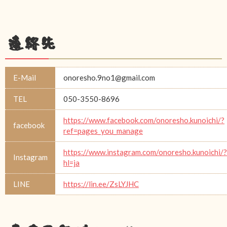
連絡先
E-Mail
onoresho.9no1@gmail.com
TEL
050-3550-8696
https://www.facebook.com/onoresho.kunoichi/?
facebook
ref=pages_you_manage
https://www.instagram.com/onoresho.kunoichi/?
Instagram
hl=ja
LINE
https://lin.ee/ZsLYJHC