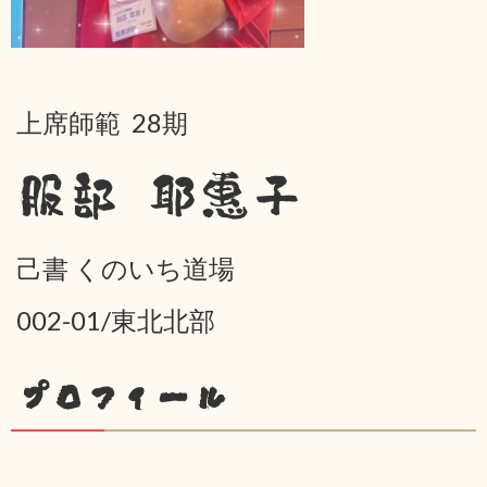
上席師範 28期
服部 耶惠子
己書 くのいち道場
002-01/東北北部
プロフィール