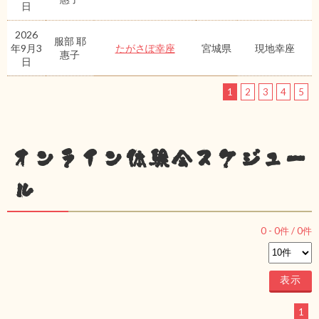
日
2026
服部 耶
年9月3
たがさぽ幸座
宮城県
現地幸座
惠子
日
1
2
3
4
5
オンライン体験会スケジュー
ル
0
-
0
件 /
0
件
1