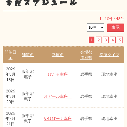
幸座スケジュール
1
-
10
件 /
48
件
1
2
3
4
5
開催日
会場都
師範名
幸座名
幸座タイプ
▲
道府県
2026
服部 耶
年8月
けたる幸座
岩手県
現地幸座
惠子
18日
2026
服部 耶
年8月
オガール幸座
岩手県
現地幸座
惠子
20日
2026
服部 耶
年8月
やはぱーく幸座
岩手県
現地幸座
惠子
21日