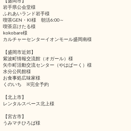
【盛岡市】
岩手県公会堂様
ふれあいランド岩手様
喫茶GEN・KI様 朝活6:00～
喫茶店けたる様
kokobare様
カルチャーセンターイオンモール盛岡南様
【盛岡市近郊】
紫波町情報交流館（オガール）様
矢巾町活動交流センター（やはぱーく）様
水分公民館様
お食事処広味家様
くのいち ※完全予約
【北上市】
レンタルスペース北上様
【宮古市】
うみマチひろば様