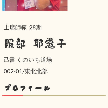
上席師範 28期
服部 耶惠子
己書 くのいち道場
002-01/東北北部
プロフィール