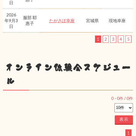
日
2026
服部 耶
年9月3
たがさぽ幸座
宮城県
現地幸座
惠子
日
1
2
3
4
5
オンライン体験会スケジュー
ル
0
-
0
件 /
0
件
1