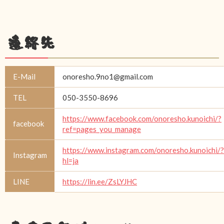
連絡先
E-Mail
onoresho.9no1@gmail.com
TEL
050-3550-8696
https://www.facebook.com/onoresho.kunoichi/?
facebook
ref=pages_you_manage
https://www.instagram.com/onoresho.kunoichi/?
Instagram
hl=ja
LINE
https://lin.ee/ZsLYJHC