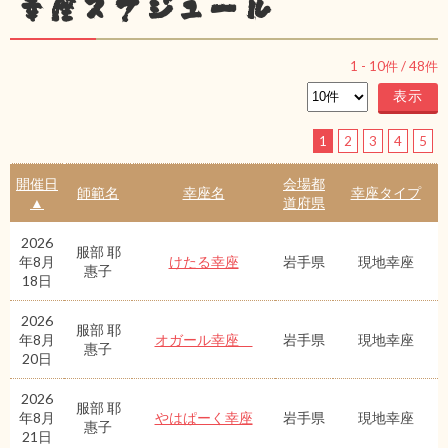
幸座スケジュール
1
-
10
件 /
48
件
1
2
3
4
5
開催日
会場都
師範名
幸座名
幸座タイプ
▲
道府県
2026
服部 耶
年8月
けたる幸座
岩手県
現地幸座
惠子
18日
2026
服部 耶
年8月
オガール幸座
岩手県
現地幸座
惠子
20日
2026
服部 耶
年8月
やはぱーく幸座
岩手県
現地幸座
惠子
21日