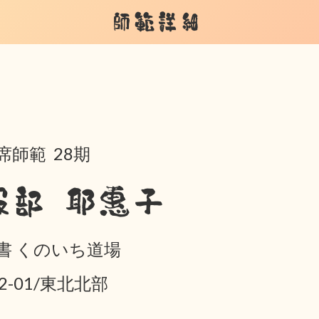
師範詳細
席師範 28期
服部 耶惠子
書 くのいち道場
02-01/東北北部