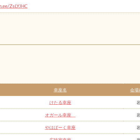
in.ee/ZsLYJHC
幸座名
会場
けたる幸座
オガール幸座
やはぱーく幸座
広味家幸座