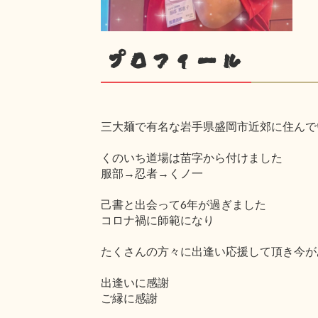
プロフィール
三大麺で有名な岩手県盛岡市近郊に住んで
くのいち道場は苗字から付けました
服部→忍者→くノ一
己書と出会って6年が過ぎました
コロナ禍に師範になり
たくさんの方々に出逢い応援して頂き今が
出逢いに感謝
ご縁に感謝