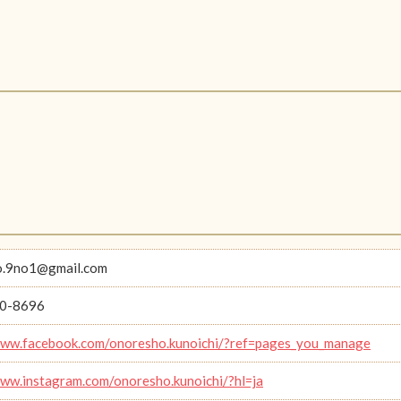
o.9no1@gmail.com
0-8696
www.facebook.com/onoresho.kunoichi/?ref=pages_you_manage
www.instagram.com/onoresho.kunoichi/?hl=ja