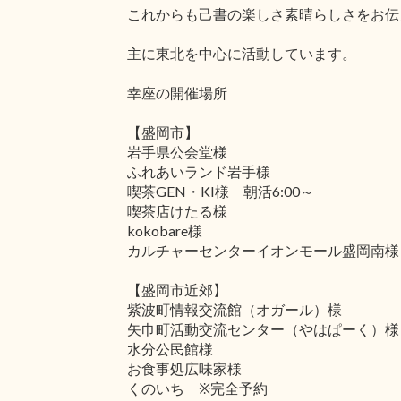
これからも己書の楽しさ素晴らしさをお伝
主に東北を中心に活動しています。
幸座の開催場所
【盛岡市】
岩手県公会堂様
ふれあいランド岩手様
喫茶GEN・KI様 朝活6:00～
喫茶店けたる様
kokobare様
カルチャーセンターイオンモール盛岡南様
【盛岡市近郊】
紫波町情報交流館（オガール）様
矢巾町活動交流センター（やはぱーく）様
水分公民館様
お食事処広味家様
くのいち ※完全予約