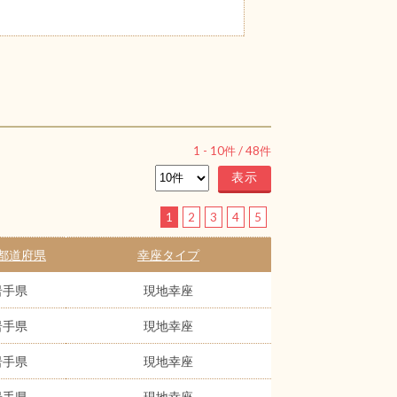
1
-
10
件 /
48
件
1
2
3
4
5
都道府県
幸座タイプ
岩手県
現地幸座
岩手県
現地幸座
岩手県
現地幸座
岩手県
現地幸座