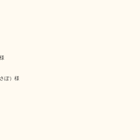
様
さぽ）様