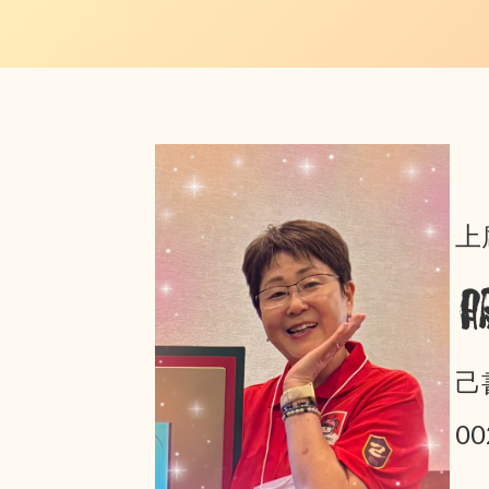
上
己
0