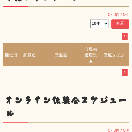
0
-
0
件 /
0
件
1
会場都
開催日
師範名
幸座名
道府県
幸座タイプ
▲
1
オンライン体験会スケジュー
ル
0
-
0
件 /
0
件