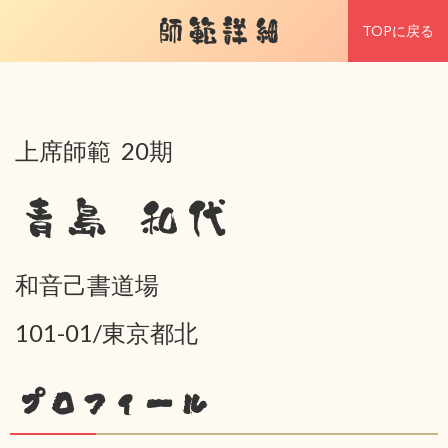
師範詳細
TOPに戻る
上席師範 20期
青島 和代
和音己書道場
101-01/東京都北
プロフィール