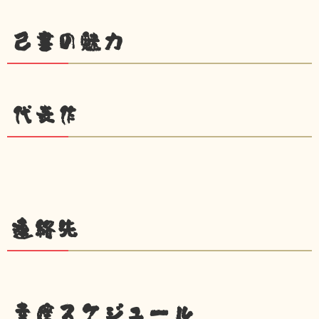
己書の魅力
代表作
連絡先
幸座スケジュール