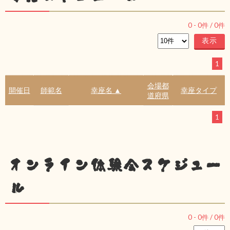
0
-
0
件 /
0
件
1
会場都
開催日
師範名
幸座名 ▲
幸座タイプ
道府県
1
オンライン体験会スケジュー
ル
0
-
0
件 /
0
件