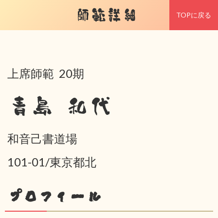
師範詳細
TOPに戻る
上席師範 20期
青島 和代
和音己書道場
101-01/東京都北
プロフィール