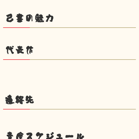
己書の魅力
代表作
連絡先
幸座スケジュール