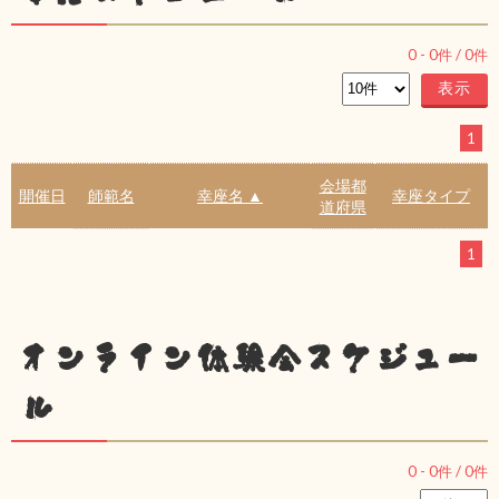
0
-
0
件 /
0
件
1
会場都
開催日
師範名
幸座名 ▲
幸座タイプ
道府県
1
オンライン体験会スケジュー
ル
0
-
0
件 /
0
件