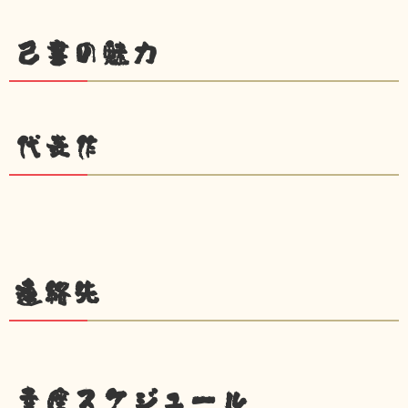
己書の魅力
代表作
連絡先
幸座スケジュール