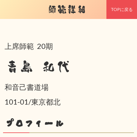
師範詳細
TOPに戻る
上席師範 20期
青島 和代
和音己書道場
101-01/東京都北
プロフィール