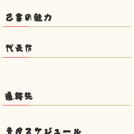
己書の魅力
代表作
連絡先
幸座スケジュール