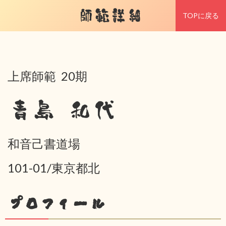
師範詳細
TOPに戻る
上席師範 20期
青島 和代
和音己書道場
101-01/東京都北
プロフィール