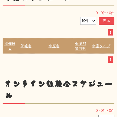
0
-
0
件 /
0
件
1
開催日
会場都
師範名
幸座名
幸座タイプ
▲
道府県
1
オンライン体験会スケジュー
ル
0
-
0
件 /
0
件