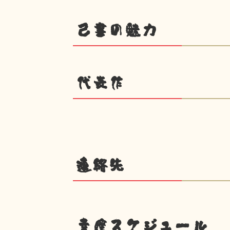
己書の魅力
代表作
連絡先
幸座スケジュール