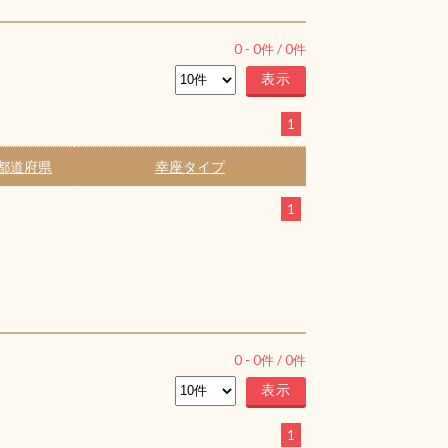
0
-
0
件 /
0
件
1
都道府県
幸座タイプ
1
0
-
0
件 /
0
件
1