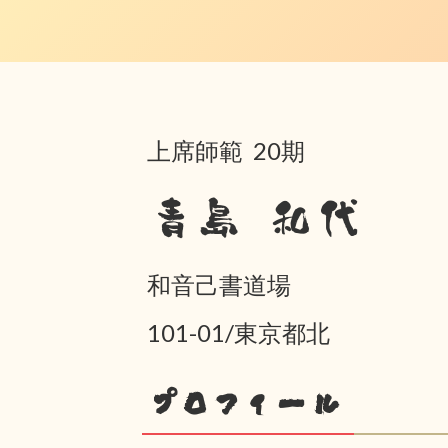
上席師範 20期
青島 和代
和音己書道場
101-01/東京都北
プロフィール