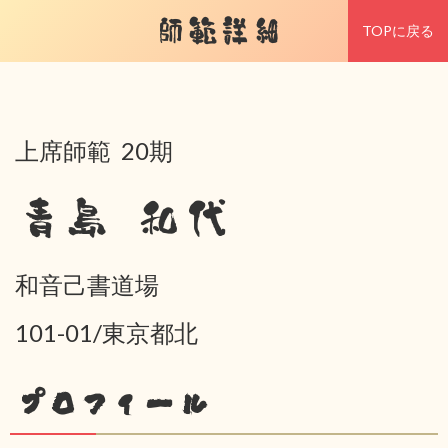
師範詳細
TOPに戻る
上席師範 20期
青島 和代
和音己書道場
101-01/東京都北
プロフィール