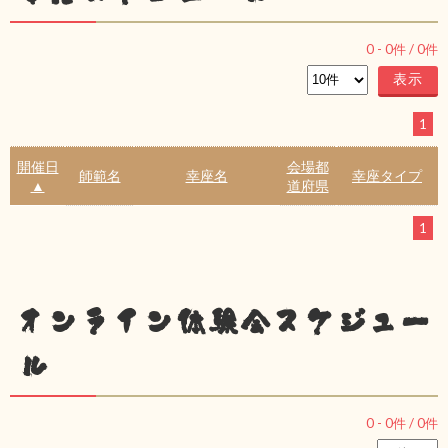
0
-
0
件 /
0
件
1
開催日
会場都
師範名
幸座名
幸座タイプ
▲
道府県
1
オンライン体験会スケジュー
ル
0
-
0
件 /
0
件