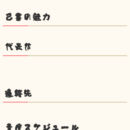
己書の魅力
代表作
連絡先
幸座スケジュール