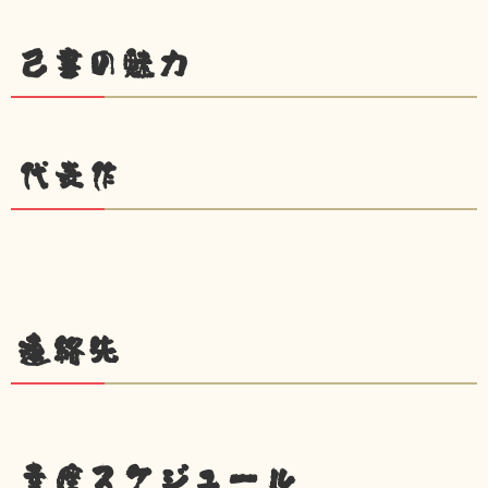
己書の魅力
代表作
連絡先
幸座スケジュール