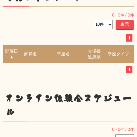
0
-
0
件 /
0
件
1
開催日
会場都
師範名
幸座名
幸座タイプ
▲
道府県
1
オンライン体験会スケジュー
ル
0
-
0
件 /
0
件