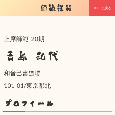
師範詳細
TOPに戻る
上席師範 20期
青島 和代
和音己書道場
101-01/東京都北
プロフィール