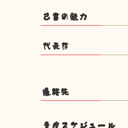
己書の魅力
代表作
連絡先
幸座スケジュール