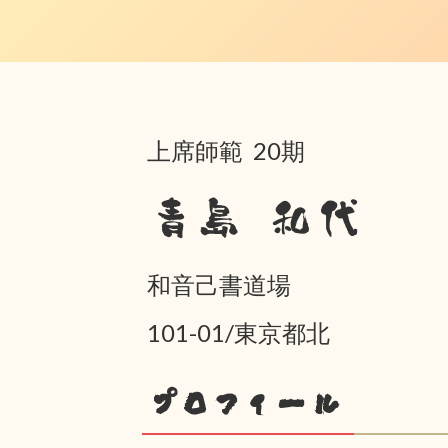
上席師範 20期
青島 和代
和音己書道場
101-01/東京都北
プロフィール