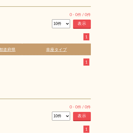
0
-
0
件 /
0
件
1
都道府県
幸座タイプ
1
0
-
0
件 /
0
件
1