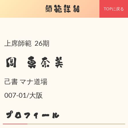
師範詳細
TOPに戻る
上席師範 26期
岡 真奈美
己書 マナ道場
007-01/大阪
プロフィール