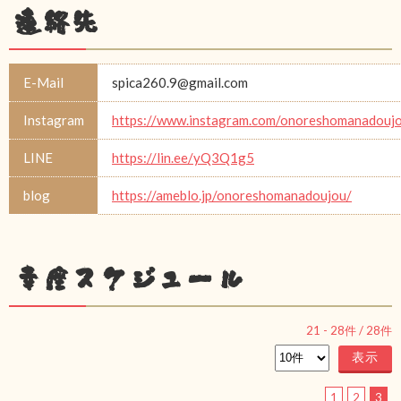
連絡先
E-Mail
spica260.9@gmail.com
Instagram
https://www.instagram.com/onoreshomanadouj
LINE
https://lin.ee/yQ3Q1g5
blog
https://ameblo.jp/onoreshomanadoujou/
幸座スケジュール
21
-
28
件 /
28
件
1
2
3