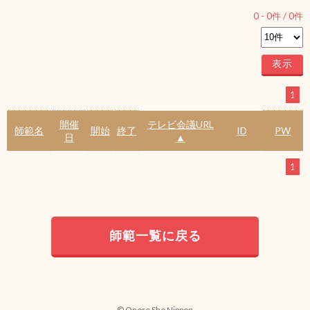
0
-
0
件 /
0
件
1
開催
テレビ会議URL
師範名
開始
終了
ID
PW
日
▲
1
師範一覧に戻る
© Onore Sho Nippon