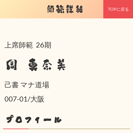
師範詳細
TOPに戻る
上席師範 26期
岡 真奈美
己書 マナ道場
007-01/大阪
プロフィール