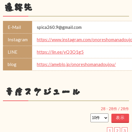
連絡先
E-Mail
spica260.9@gmail.com
Instagram
https://www.instagram.com/onoreshomanadouj
LINE
https://lin.ee/yQ3Q1g5
blog
https://ameblo.jp/onoreshomanadoujou/
幸座スケジュール
28
-
28
件 /
28
件
1
2
3