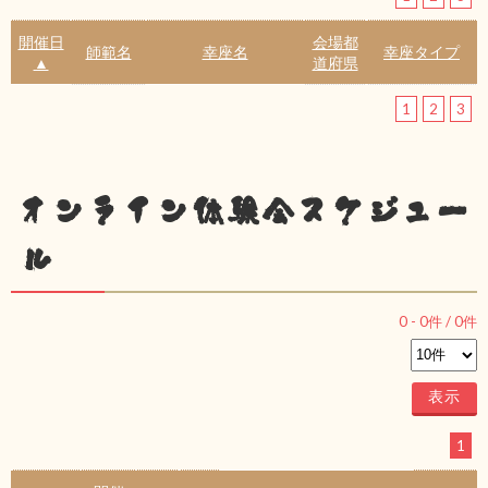
開催日
会場都
師範名
幸座名
幸座タイプ
▲
道府県
1
2
3
オンライン体験会スケジュー
ル
0
-
0
件 /
0
件
1