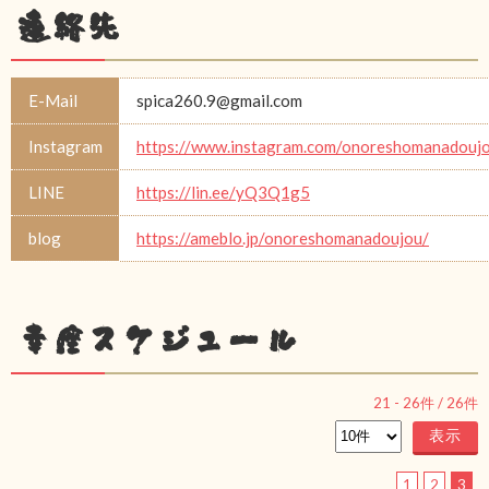
連絡先
E-Mail
spica260.9@gmail.com
Instagram
https://www.instagram.com/onoreshomanadouj
LINE
https://lin.ee/yQ3Q1g5
blog
https://ameblo.jp/onoreshomanadoujou/
幸座スケジュール
21
-
26
件 /
26
件
1
2
3