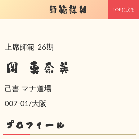
師範詳細
TOPに戻る
上席師範 26期
岡 真奈美
己書 マナ道場
007-01/大阪
プロフィール