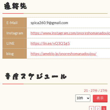
連絡先
E-Mail
spica260.9@gmail.com
Instagram
https://www.instagram.com/onoreshomanadouj
LINE
https://lin.ee/yQ3Q1g5
blog
https://ameblo.jp/onoreshomanadoujou/
幸座スケジュール
21
-
27
件 /
27
件
1
2
3