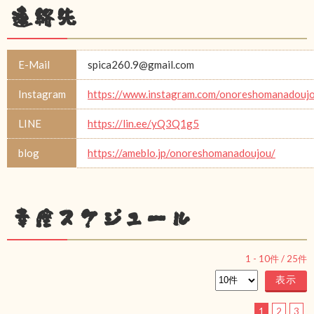
連絡先
E-Mail
spica260.9@gmail.com
Instagram
https://www.instagram.com/onoreshomanadouj
LINE
https://lin.ee/yQ3Q1g5
blog
https://ameblo.jp/onoreshomanadoujou/
幸座スケジュール
1
-
10
件 /
25
件
1
2
3