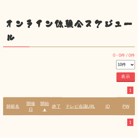
オンライン体験会スケジュー
ル
0
-
0
件 /
0
件
1
開催
開始
師範名
終了
テレビ会議URL
ID
PW
日
▲
1