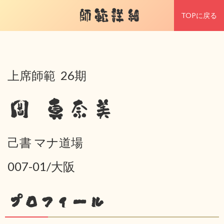
師範詳細
TOPに戻る
上席師範 26期
岡 真奈美
己書 マナ道場
007-01/大阪
プロフィール