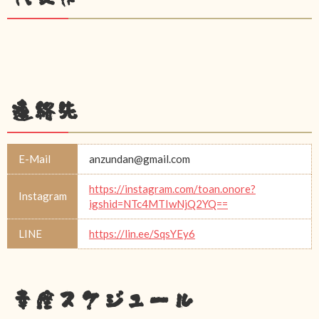
連絡先
E-Mail
anzundan@gmail.com
https://instagram.com/toan.onore?
Instagram
igshid=NTc4MTIwNjQ2YQ==
LINE
https://lin.ee/SqsYEy6
幸座スケジュール