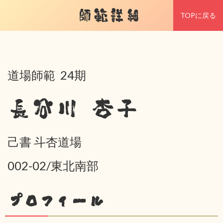
師範詳細
TOPに戻る
道場師範 24期
長谷川 杏子
己書 斗杏道場
002-02/東北南部
プロフィール