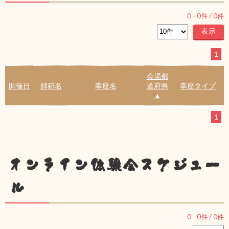
0
-
0
件 /
0
件
1
会場都
開催日
師範名
幸座名
道府県
幸座タイプ
▲
1
オンライン体験会スケジュー
ル
0
-
0
件 /
0
件