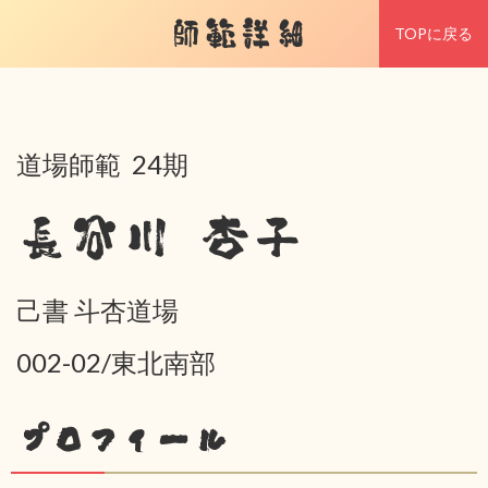
師範詳細
TOPに戻る
道場師範 24期
長谷川 杏子
己書 斗杏道場
002-02/東北南部
プロフィール