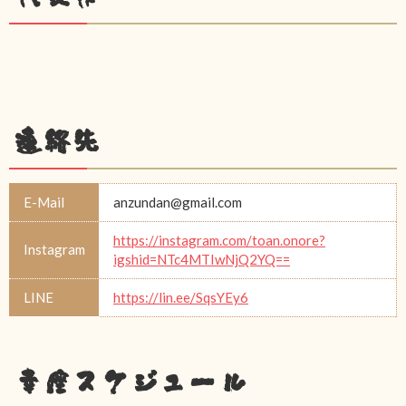
連絡先
E-Mail
anzundan@gmail.com
https://instagram.com/toan.onore?
Instagram
igshid=NTc4MTIwNjQ2YQ==
LINE
https://lin.ee/SqsYEy6
幸座スケジュール