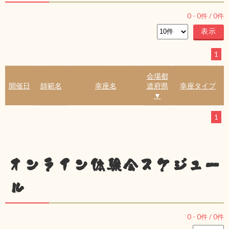
0
-
0
件 /
0
件
1
会場都
開催日
師範名
幸座名
道府県
幸座タイプ
▼
1
オンライン体験会スケジュー
ル
0
-
0
件 /
0
件