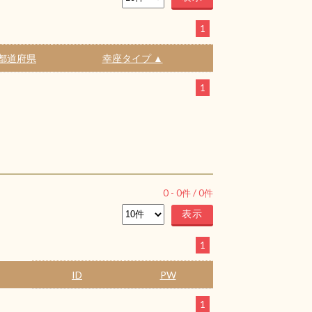
1
都道府県
幸座タイプ ▲
1
0
-
0
件 /
0
件
1
ID
PW
1