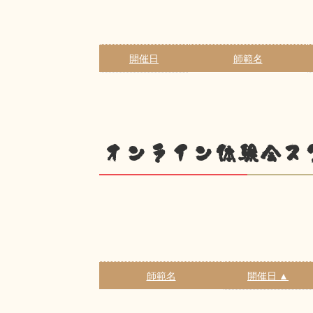
開催日
師範名
オンライン体験会ス
師範名
開催日 ▲