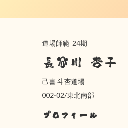
道場師範 24期
長谷川 杏子
己書 斗杏道場
002-02/東北南部
プロフィール