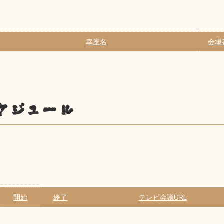
幸座名
会場
ケジュール
開始
終了
テレビ会議URL