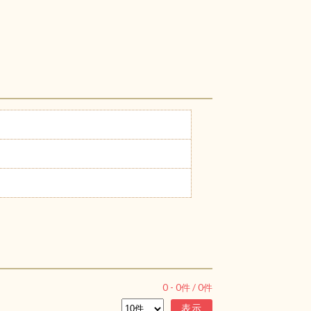
0
-
0
件 /
0
件