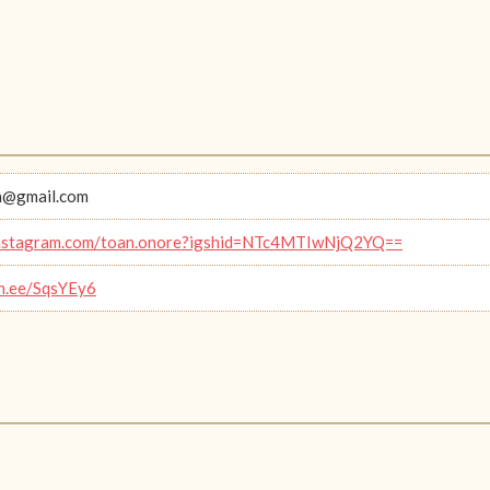
n@gmail.com
/instagram.com/toan.onore?igshid=NTc4MTIwNjQ2YQ==
in.ee/SqsYEy6