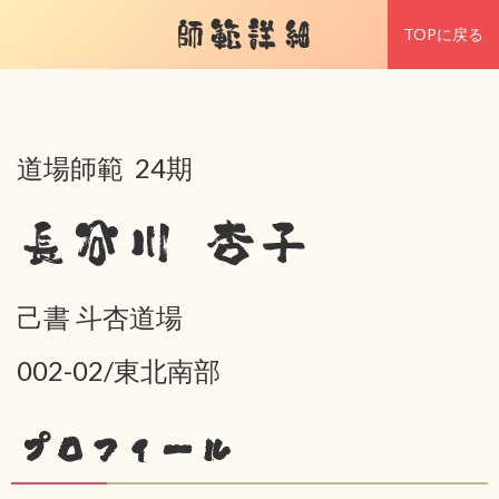
師範詳細
TOPに戻る
道場師範 24期
長谷川 杏子
己書 斗杏道場
002-02/東北南部
プロフィール