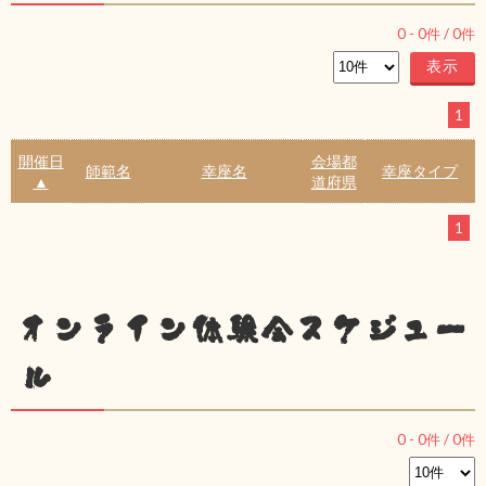
0
-
0
件 /
0
件
1
開催日
会場都
師範名
幸座名
幸座タイプ
▲
道府県
1
オンライン体験会スケジュー
ル
0
-
0
件 /
0
件