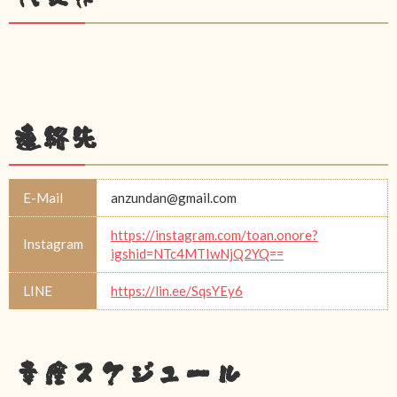
連絡先
E-Mail
anzundan@gmail.com
https://instagram.com/toan.onore?
Instagram
igshid=NTc4MTIwNjQ2YQ==
LINE
https://lin.ee/SqsYEy6
幸座スケジュール