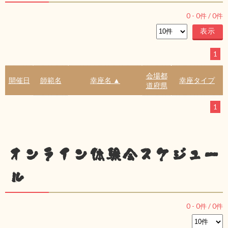
0
-
0
件 /
0
件
1
会場都
開催日
師範名
幸座名 ▲
幸座タイプ
道府県
1
オンライン体験会スケジュー
ル
0
-
0
件 /
0
件