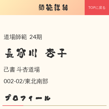
師範詳細
TOPに戻る
道場師範 24期
長谷川 杏子
己書 斗杏道場
002-02/東北南部
プロフィール