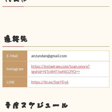
連絡先
E-Mail
anzundan@gmail.com
https://instagram.com/toan.onore?
Instagram
igshid=NTc4MTIwNjQ2YQ==
LINE
https://lin.ee/SqsYEy6
幸座スケジュール