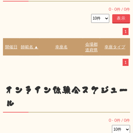
0
-
0
件 /
0
件
1
会場都
開催日
師範名 ▲
幸座名
幸座タイプ
道府県
1
オンライン体験会スケジュー
ル
0
-
0
件 /
0
件