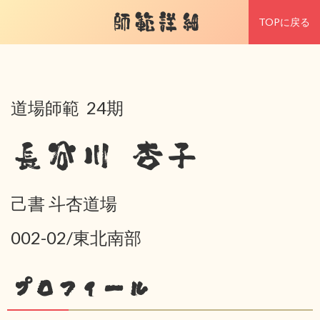
師範詳細
TOPに戻る
道場師範 24期
長谷川 杏子
己書 斗杏道場
002-02/東北南部
プロフィール