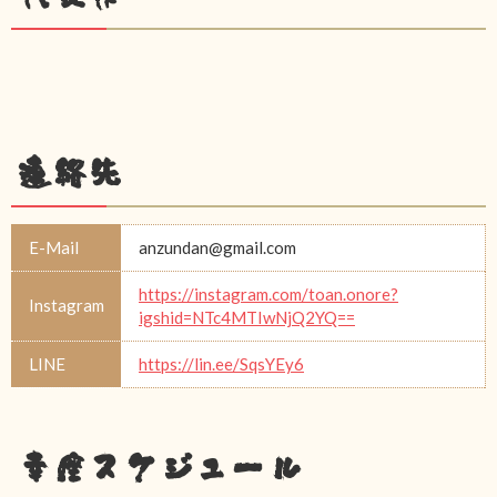
連絡先
E-Mail
anzundan@gmail.com
https://instagram.com/toan.onore?
Instagram
igshid=NTc4MTIwNjQ2YQ==
LINE
https://lin.ee/SqsYEy6
幸座スケジュール