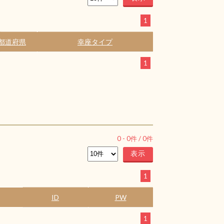
1
都道府県
幸座タイプ
1
0
-
0
件 /
0
件
1
ID
PW
1