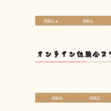
開催日 ▲
師範名
オンライン体験会ス
師範名
開催日