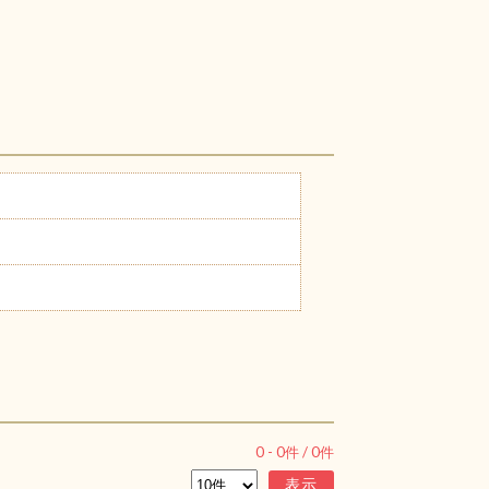
0
-
0
件 /
0
件