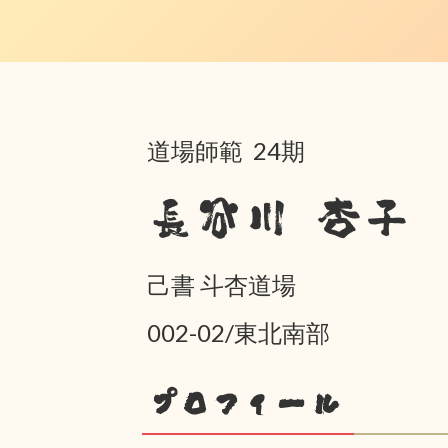
道場師範 24期
長谷川 杏子
己書 斗杏道場
002-02/東北南部
プロフィール