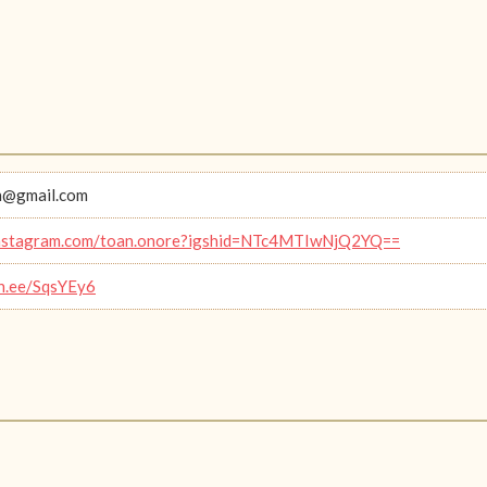
n@gmail.com
/instagram.com/toan.onore?igshid=NTc4MTIwNjQ2YQ==
in.ee/SqsYEy6