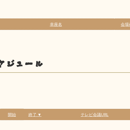
幸座名
会場
ケジュール
開始
終了 ▼
テレビ会議URL