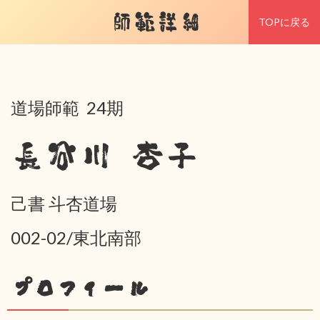
師範詳細
TOPに戻る
道場師範 24期
長谷川 杏子
己書 斗杏道場
002-02/東北南部
プロフィール