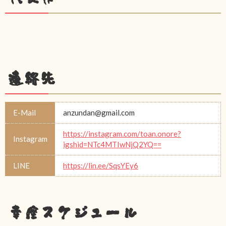
連絡先
E-Mail
anzundan@gmail.com
https://instagram.com/toan.onore?
Instagram
igshid=NTc4MTIwNjQ2YQ==
LINE
https://lin.ee/SqsYEy6
幸座スケジュール