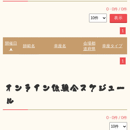
0
-
0
件 /
0
件
1
開催日
会場都
師範名
幸座名
幸座タイプ
▲
道府県
1
オンライン体験会スケジュー
ル
0
-
0
件 /
0
件