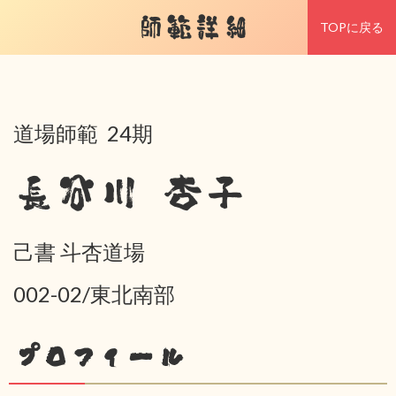
師範詳細
TOPに戻る
道場師範 24期
長谷川 杏子
己書 斗杏道場
002-02/東北南部
プロフィール