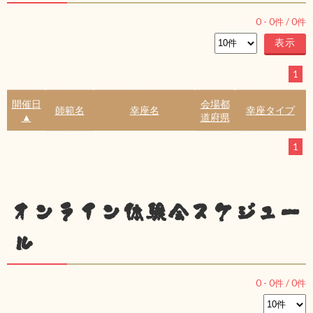
0
-
0
件 /
0
件
1
開催日
会場都
師範名
幸座名
幸座タイプ
▲
道府県
1
オンライン体験会スケジュー
ル
0
-
0
件 /
0
件