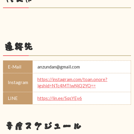
連絡先
E-Mail
anzundan@gmail.com
https://instagram.com/toan.onore?
Instagram
igshid=NTc4MTIwNjQ2YQ==
LINE
https://lin.ee/SqsYEy6
幸座スケジュール