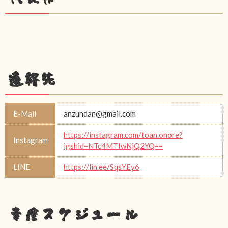
連絡先
E-Mail
anzundan@gmail.com
https://instagram.com/toan.onore?
Instagram
igshid=NTc4MTIwNjQ2YQ==
LINE
https://lin.ee/SqsYEy6
幸座スケジュール