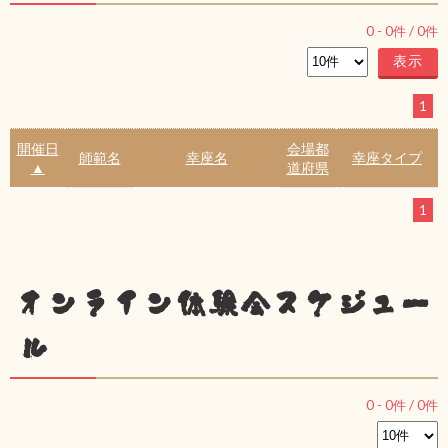
0
-
0
件 /
0
件
1
開催日
会場都
師範名
幸座名
幸座タイプ
▲
道府県
1
オンライン体験会スケジュー
ル
0
-
0
件 /
0
件