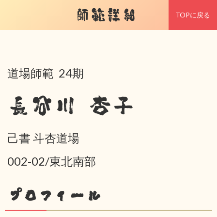
師範詳細
TOPに戻る
道場師範 24期
長谷川 杏子
己書 斗杏道場
002-02/東北南部
プロフィール