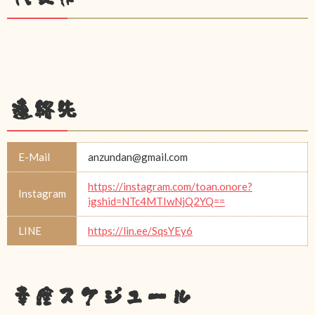
連絡先
E-Mail
anzundan@gmail.com
https://instagram.com/toan.onore?
Instagram
igshid=NTc4MTIwNjQ2YQ==
LINE
https://lin.ee/SqsYEy6
幸座スケジュール