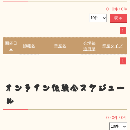
0
-
0
件 /
0
件
1
開催日
会場都
師範名
幸座名
幸座タイプ
▲
道府県
1
オンライン体験会スケジュー
ル
0
-
0
件 /
0
件