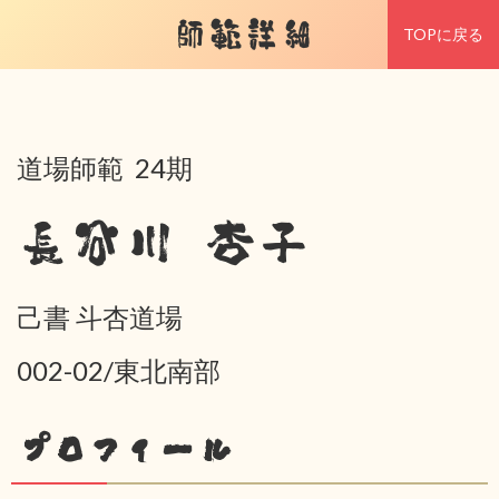
師範詳細
TOPに戻る
道場師範 24期
長谷川 杏子
己書 斗杏道場
002-02/東北南部
プロフィール