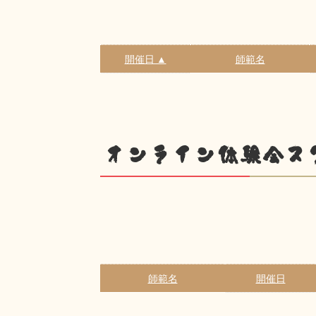
開催日 ▲
師範名
オンライン体験会ス
師範名
開催日