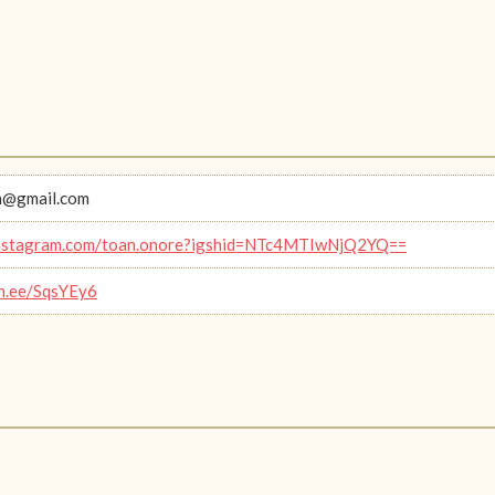
n@gmail.com
/instagram.com/toan.onore?igshid=NTc4MTIwNjQ2YQ==
in.ee/SqsYEy6