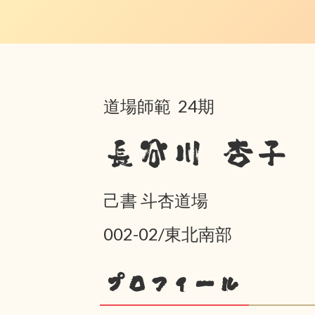
道場師範 24期
長谷川 杏子
己書 斗杏道場
002-02/東北南部
プロフィール