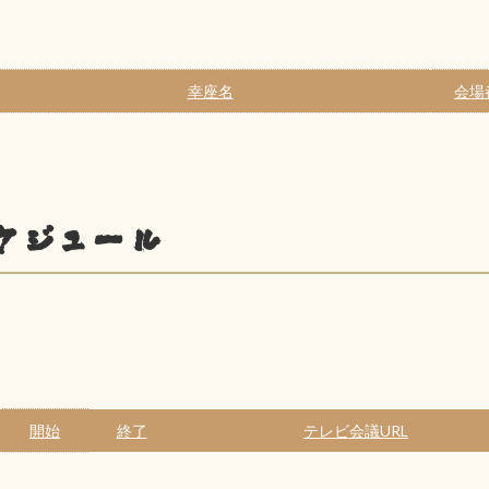
幸座名
会場
ケジュール
開始
終了
テレビ会議URL