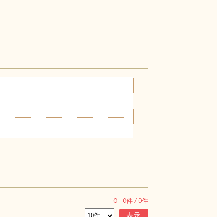
0
-
0
件 /
0
件