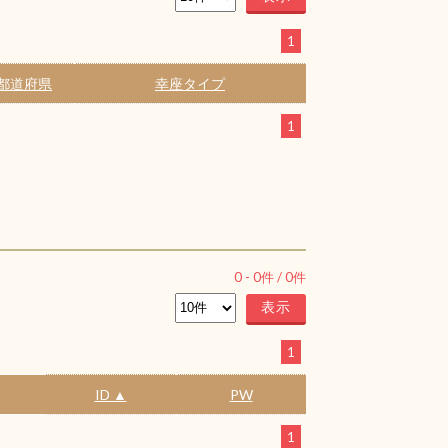
1
都道府県
幸座タイプ
1
0
-
0
件 /
0
件
1
ID ▲
PW
1