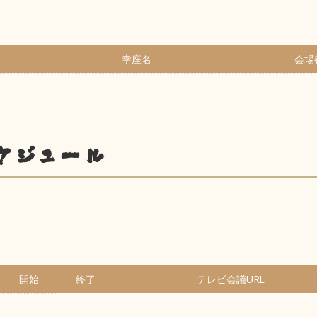
幸座名
会場
ケジュール
開始
終了
テレビ会議URL