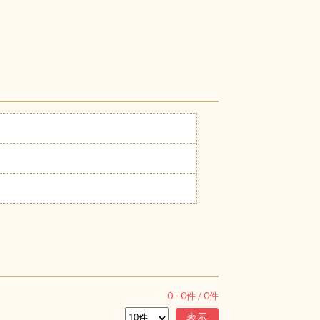
0
-
0
件 /
0
件