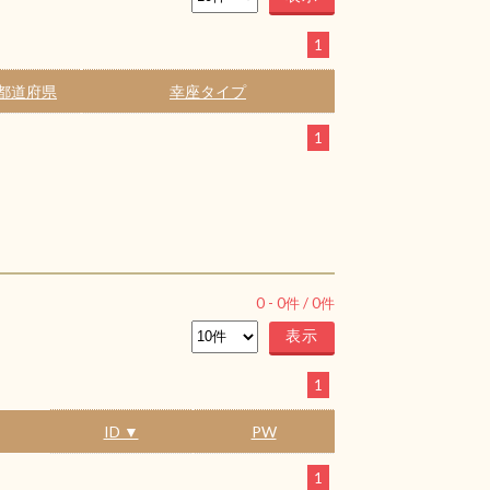
1
都道府県
幸座タイプ
1
0
-
0
件 /
0
件
1
ID ▼
PW
1