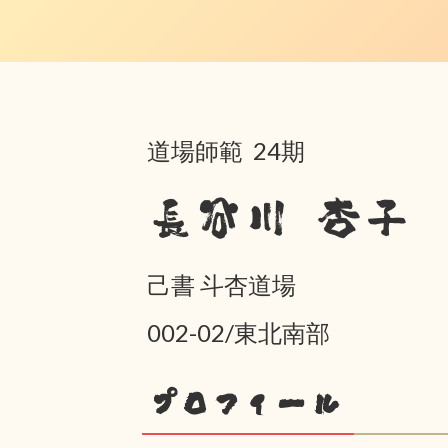
道場師範 24期
長谷川 杏子
己書 斗杏道場
002-02/東北南部
プロフィール