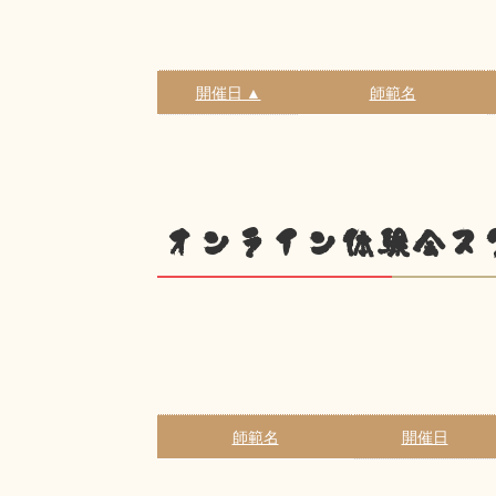
開催日 ▲
師範名
オンライン体験会ス
師範名
開催日