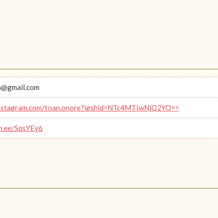
n@gmail.com
/instagram.com/toan.onore?igshid=NTc4MTIwNjQ2YQ==
in.ee/SqsYEy6