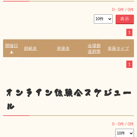
0
-
0
件 /
0
件
1
開催日
会場都
師範名
幸座名
幸座タイプ
▲
道府県
1
オンライン体験会スケジュー
ル
0
-
0
件 /
0
件