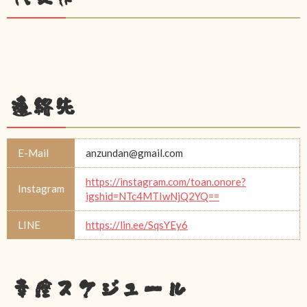
連絡先
E-Mail
anzundan@gmail.com
https://instagram.com/toan.onore?
Instagram
igshid=NTc4MTIwNjQ2YQ==
LINE
https://lin.ee/SqsYEy6
幸座スケジュール