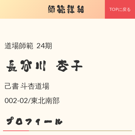
師範詳細
TOPに戻る
道場師範 24期
長谷川 杏子
己書 斗杏道場
002-02/東北南部
プロフィール