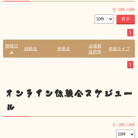
0
-
0
件 /
0
件
1
開催日
会場都
師範名
幸座名
幸座タイプ
▲
道府県
1
オンライン体験会スケジュー
ル
0
-
0
件 /
0
件