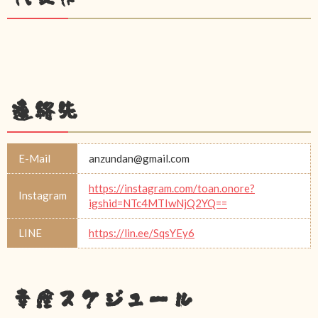
連絡先
E-Mail
anzundan@gmail.com
https://instagram.com/toan.onore?
Instagram
igshid=NTc4MTIwNjQ2YQ==
LINE
https://lin.ee/SqsYEy6
幸座スケジュール