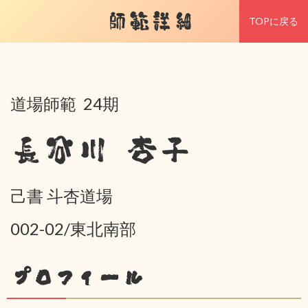
師範詳細
TOPに戻る
道場師範 24期
長谷川 杏子
己書 斗杏道場
002-02/東北南部
プロフィール