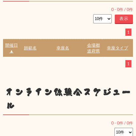
0
-
0
件 /
0
件
1
開催日
会場都
師範名
幸座名
幸座タイプ
▲
道府県
1
オンライン体験会スケジュー
ル
0
-
0
件 /
0
件