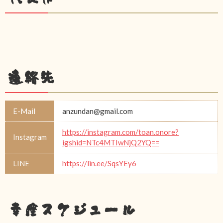
連絡先
E-Mail
anzundan@gmail.com
https://instagram.com/toan.onore?
Instagram
igshid=NTc4MTIwNjQ2YQ==
LINE
https://lin.ee/SqsYEy6
幸座スケジュール