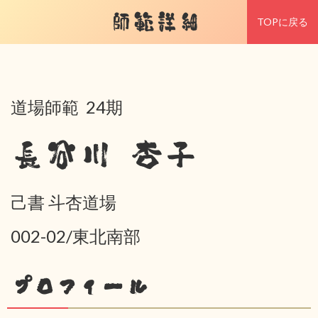
師範詳細
TOPに戻る
道場師範 24期
長谷川 杏子
己書 斗杏道場
002-02/東北南部
プロフィール