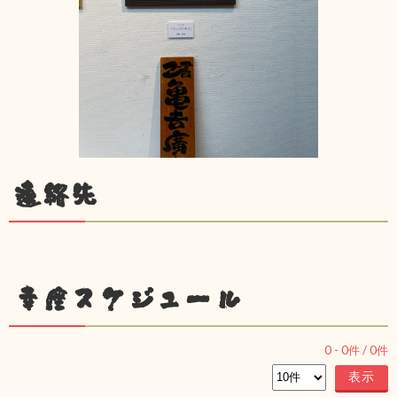
連絡先
幸座スケジュール
0
-
0
件 /
0
件