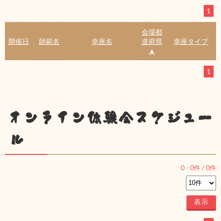
1
会場都
開催日
師範名
幸座名
道府県
幸座タイプ
▲
1
オンライン体験会スケジュー
ル
0
-
0
件 /
0
件