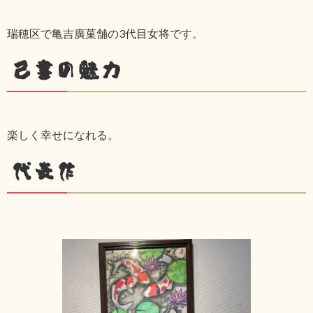
瑞穂区で亀吉廣菓舗の3代目女将です。
己書の魅力
楽しく幸せになれる。
代表作