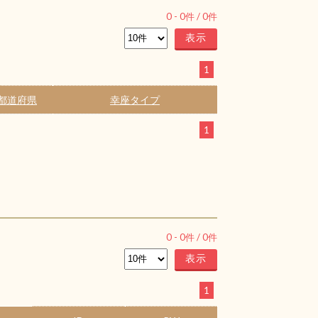
0
-
0
件 /
0
件
1
都道府県
幸座タイプ
1
0
-
0
件 /
0
件
1