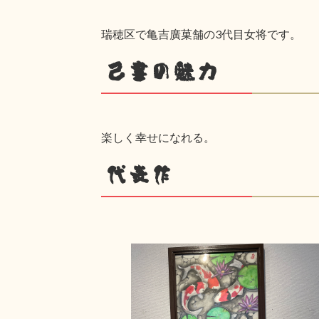
瑞穂区で亀吉廣菓舗の3代目女将です。
己書の魅力
楽しく幸せになれる。
代表作