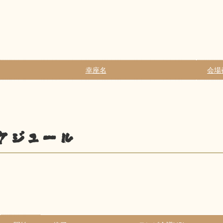
幸座名
会場
ケジュール