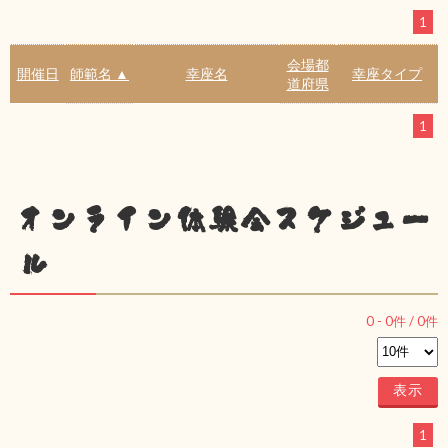
1
会場都
開催日
師範名 ▲
幸座名
幸座タイプ
道府県
1
オンライン体験会スケジュー
ル
0
-
0
件 /
0
件
1