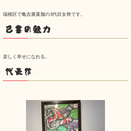
瑞穂区で亀吉廣菓舗の3代目女将です。
己書の魅力
楽しく幸せになれる。
代表作