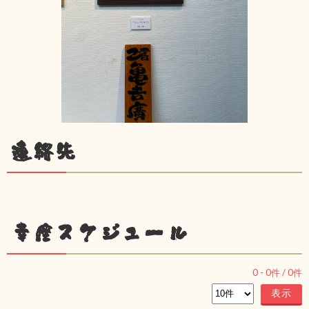
連絡先
幸座スケジュール
0
-
0
件 /
0
件