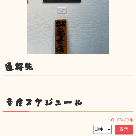
連絡先
幸座スケジュール
0
-
0
件 /
0
件