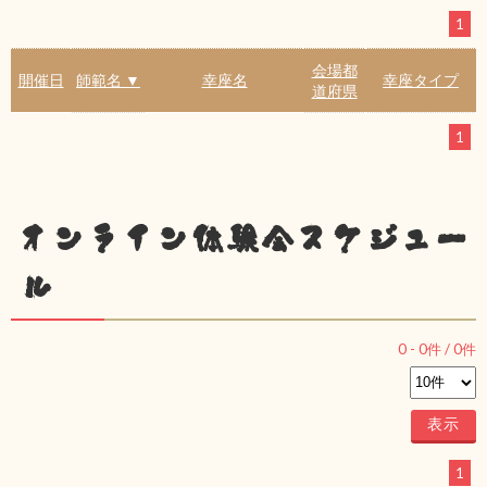
1
会場都
開催日
師範名 ▼
幸座名
幸座タイプ
道府県
1
オンライン体験会スケジュー
ル
0
-
0
件 /
0
件
1