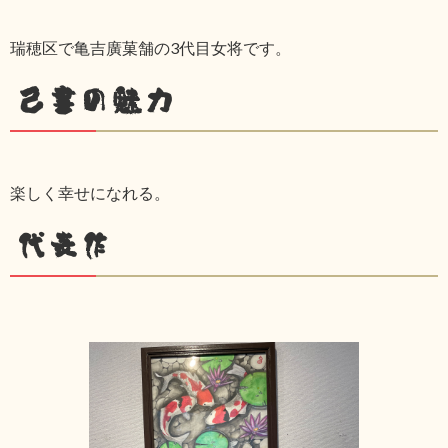
瑞穂区で亀吉廣菓舗の3代目女将です。
己書の魅力
楽しく幸せになれる。
代表作