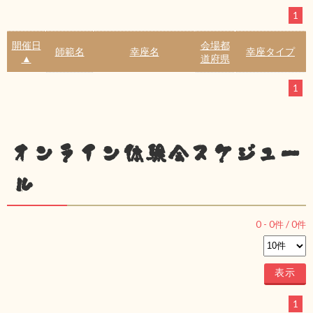
1
開催日
会場都
師範名
幸座名
幸座タイプ
▲
道府県
1
オンライン体験会スケジュー
ル
0
-
0
件 /
0
件
1