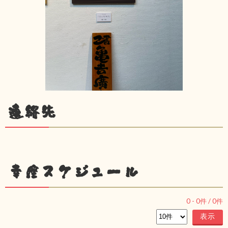
連絡先
幸座スケジュール
0
-
0
件 /
0
件