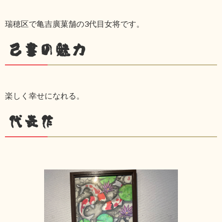
瑞穂区で亀吉廣菓舗の3代目女将です。
己書の魅力
楽しく幸せになれる。
代表作