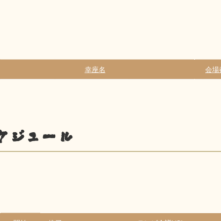
幸座名
会場
ケジュール