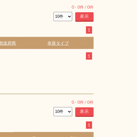
0
-
0
件 /
0
件
1
都道府県
幸座タイプ
1
0
-
0
件 /
0
件
1