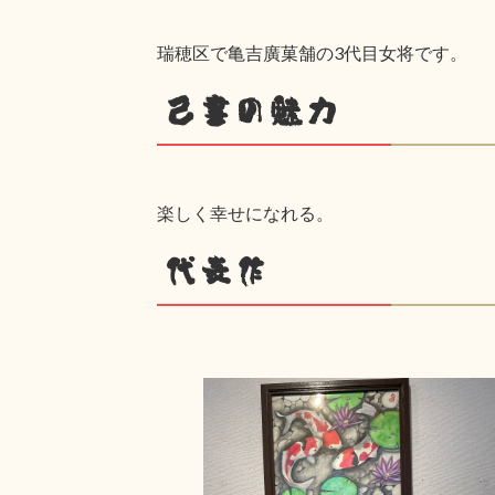
瑞穂区で亀吉廣菓舗の3代目女将です。
己書の魅力
楽しく幸せになれる。
代表作