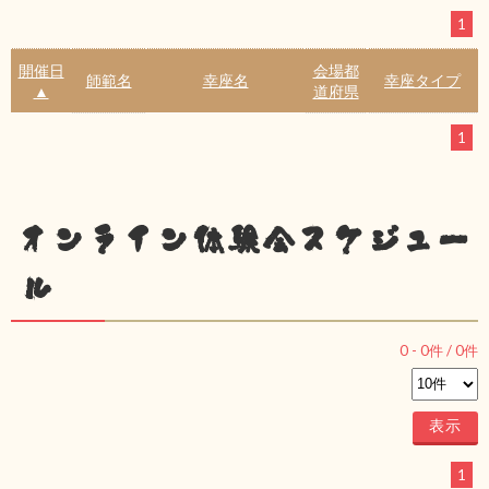
1
開催日
会場都
師範名
幸座名
幸座タイプ
▲
道府県
1
オンライン体験会スケジュー
ル
0
-
0
件 /
0
件
1