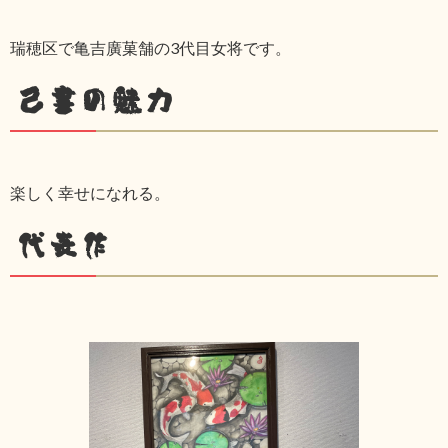
瑞穂区で亀吉廣菓舗の3代目女将です。
己書の魅力
楽しく幸せになれる。
代表作