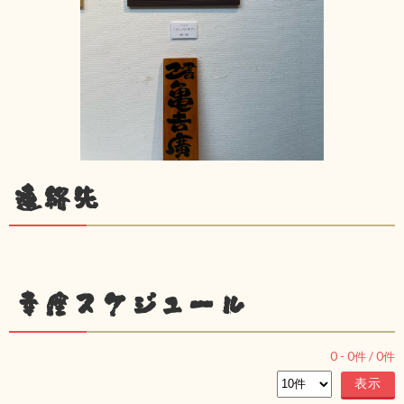
連絡先
幸座スケジュール
0
-
0
件 /
0
件