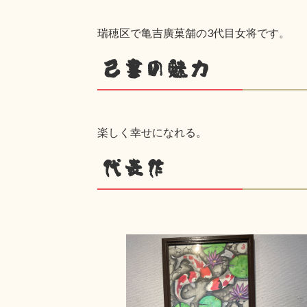
瑞穂区で亀吉廣菓舗の3代目女将です。
己書の魅力
楽しく幸せになれる。
代表作