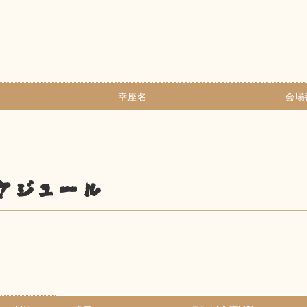
幸座名
会場
ケジュール