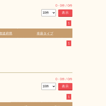
0
-
0
件 /
0
件
1
都道府県
幸座タイプ
1
0
-
0
件 /
0
件
1