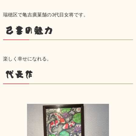
瑞穂区で亀吉廣菓舗の3代目女将です。
己書の魅力
楽しく幸せになれる。
代表作