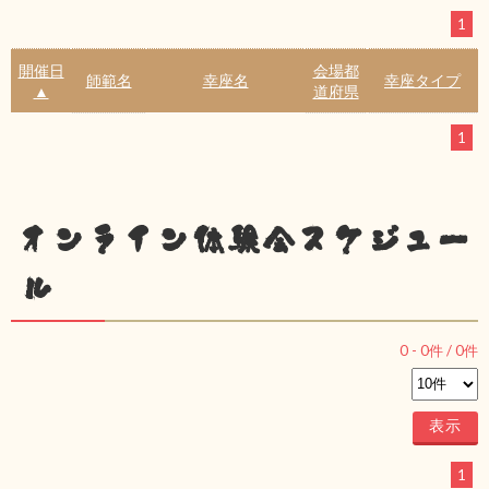
1
開催日
会場都
師範名
幸座名
幸座タイプ
▲
道府県
1
オンライン体験会スケジュー
ル
0
-
0
件 /
0
件
1