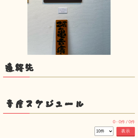
連絡先
幸座スケジュール
0
-
0
件 /
0
件