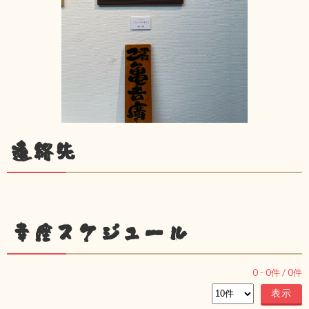
連絡先
幸座スケジュール
0
-
0
件 /
0
件