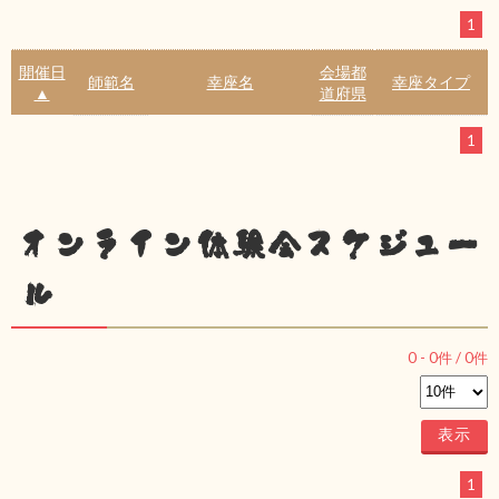
1
開催日
会場都
師範名
幸座名
幸座タイプ
▲
道府県
1
オンライン体験会スケジュー
ル
0
-
0
件 /
0
件
1