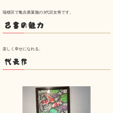
瑞穂区で亀吉廣菓舗の3代目女将です。
己書の魅力
楽しく幸せになれる。
代表作