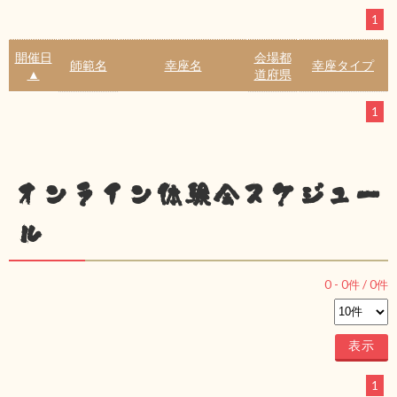
1
開催日
会場都
師範名
幸座名
幸座タイプ
▲
道府県
1
オンライン体験会スケジュー
ル
0
-
0
件 /
0
件
1