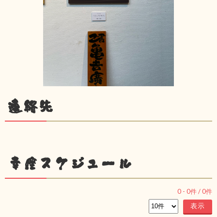
連絡先
幸座スケジュール
0
-
0
件 /
0
件