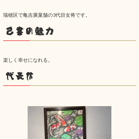
瑞穂区で亀吉廣菓舗の3代目女将です。
己書の魅力
楽しく幸せになれる。
代表作